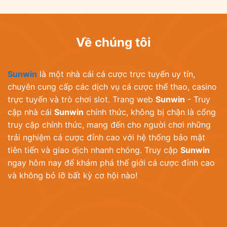
Về chúng tôi
Sunwin
là một nhà cái cá cược trực tuyến uy tín,
chuyên cung cấp các dịch vụ cá cược thể thao, casino
trực tuyến và trò chơi slot. Trang web
Sunwin
- Truy
cập nhà cái
Sunwin
chính thức, không bị chặn là cổng
truy cập chính thức, mang đến cho người chơi những
trải nghiệm cá cược đỉnh cao với hệ thống bảo mật
tiên tiến và giao dịch nhanh chóng. Truy cập
Sunwin
ngay hôm nay để khám phá thế giới cá cược đỉnh cao
và không bỏ lỡ bất kỳ cơ hội nào!