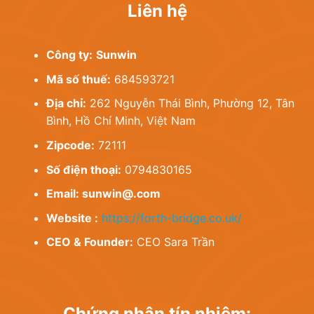
Liên hệ
Công ty:
Sunwin
Mã số thuế:
684593721
Địa chỉ:
262 Nguyễn Thái Bình, Phường 12, Tân
Bình, Hồ Chí Minh, Việt Nam
Zipcode:
72111
Số điện thoại:
0794830165
Email:
sunwin@.com
Website :
https://forth-bridge.co.uk/
CEO & Founder:
CEO Sara Trần
Chứng nhận tín nhiệm: