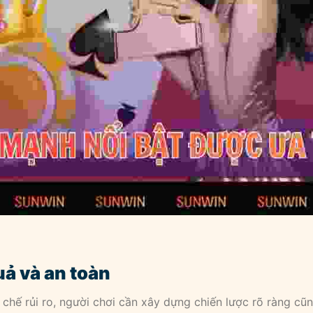
ả và an toàn
 chế rủi ro, người chơi cần xây dựng chiến lược rõ ràng cũn