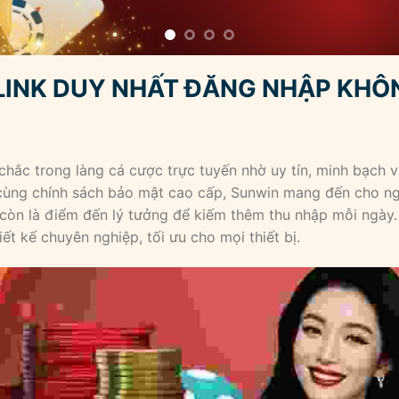
LINK DUY NHẤT ĐĂNG NHẬP KHÔ
hắc trong làng cá cược trực tuyến nhờ uy tín, minh bạch và
cùng chính sách bảo mật cao cấp, Sunwin mang đến cho ng
ây còn là điểm đến lý tưởng để kiếm thêm thu nhập mỗi ngày
ết kế chuyên nghiệp, tối ưu cho mọi thiết bị.