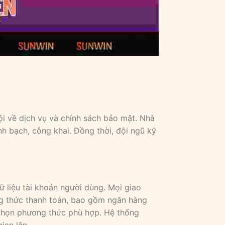
ội về dịch vụ và chính sách bảo mật. Nhà
 bạch, công khai. Đồng thời, đội ngũ kỹ
 liệu tài khoản người dùng. Mọi giao
ng thức thanh toán, bao gồm ngân hàng
ựa chọn phương thức phù hợp. Hệ thống
ian lận.