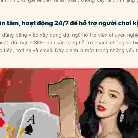
 tâm, hoạt động 24/7 để hỗ trợ người chơi kị
 dùng bằng việc xây dựng đội ngũ hỗ trợ viên chuyên nghiệp
huật, đội ngũ CSKH luôn sẵn sàng hỗ trợ nhanh chóng và hi
 tiếp, hotline và email. Đây chính là một trong những yếu 