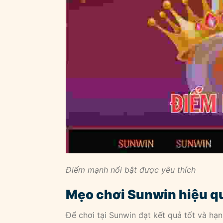
Điểm mạnh nổi bật được yêu thích
Mẹo chơi Sunwin hiệu qu
Để chơi tại Sunwin đạt kết quả tốt và hạn