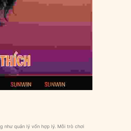
g như quản lý vốn hợp lý. Mỗi trò chơi