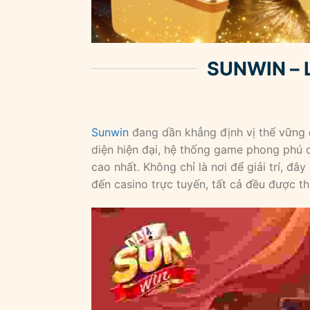
SUNWIN – 
Sunwin
đang dần khẳng định vị thế vững c
diện hiện đại, hệ thống game phong phú 
cao nhất. Không chỉ là nơi để giải trí, đ
đến casino trực tuyến, tất cả đều được thi