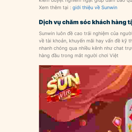
Xem thêm tại :
giới thiệu về Sunwin
Dịch vụ chăm sóc khách hàng tận
Sunwin luôn đề cao trải nghiệm của người
về tài khoản, khuyến mãi hay vấn đề kỹ t
nhanh chóng qua nhiều kênh như chat trực
hàng đầu trong mắt người chơi Việt