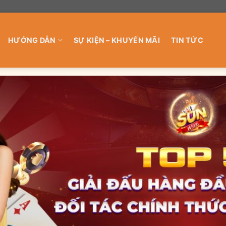
HƯỚNG DẪN
SỰ KIỆN – KHUYẾN MÃI
TIN TỨC