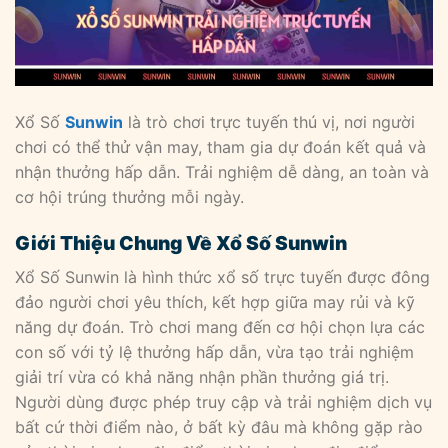
Xổ Số
Sunwin
là trò chơi trực tuyến thú vị, nơi người
chơi có thể thử vận may, tham gia dự đoán kết quả và
nhận thưởng hấp dẫn. Trải nghiệm dễ dàng, an toàn và
cơ hội trúng thưởng mỗi ngày.
Giới Thiệu Chung Về Xổ Số Sunwin
Xổ Số Sunwin là hình thức xổ số trực tuyến được đông
đảo người chơi yêu thích, kết hợp giữa may rủi và kỹ
năng dự đoán. Trò chơi mang đến cơ hội chọn lựa các
con số với tỷ lệ thưởng hấp dẫn, vừa tạo trải nghiệm
giải trí vừa có khả năng nhận phần thưởng giá trị.
Người dùng được phép truy cập và trải nghiệm dịch vụ
bất cứ thời điểm nào, ở bất kỳ đâu mà không gặp rào