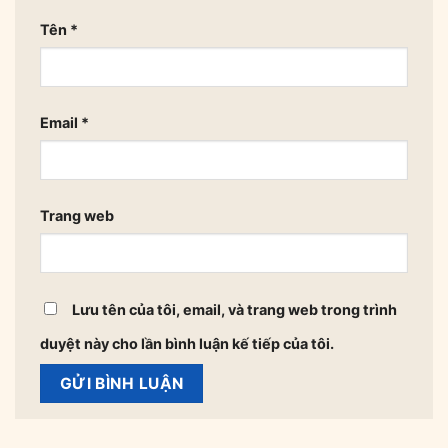
Tên
*
Email
*
Trang web
Lưu tên của tôi, email, và trang web trong trình
duyệt này cho lần bình luận kế tiếp của tôi.