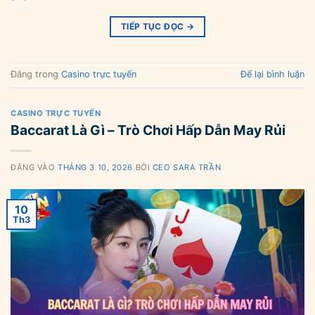
TIẾP TỤC ĐỌC
→
Đăng trong
Casino trực tuyến
Để lại bình luận
CASINO TRỰC TUYẾN
Baccarat Là Gì – Trò Chơi Hấp Dẫn May Rủi
ĐĂNG VÀO
THÁNG 3 10, 2026
BỞI
CEO SARA TRẦN
10
Th3