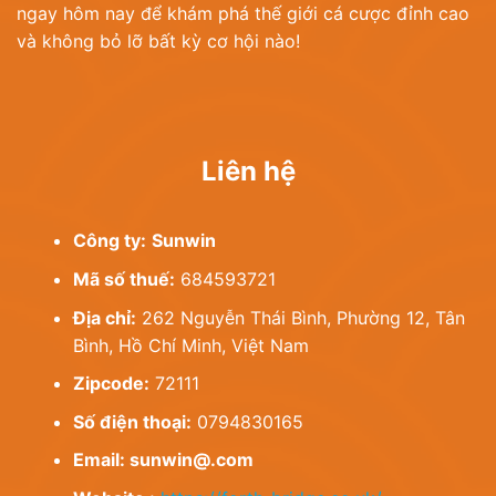
ngay hôm nay để khám phá thế giới cá cược đỉnh cao
và không bỏ lỡ bất kỳ cơ hội nào!
Liên hệ
Công ty:
Sunwin
Mã số thuế:
684593721
Địa chỉ:
262 Nguyễn Thái Bình, Phường 12, Tân
Bình, Hồ Chí Minh, Việt Nam
Zipcode:
72111
Số điện thoại:
0794830165
Email:
sunwin@.com