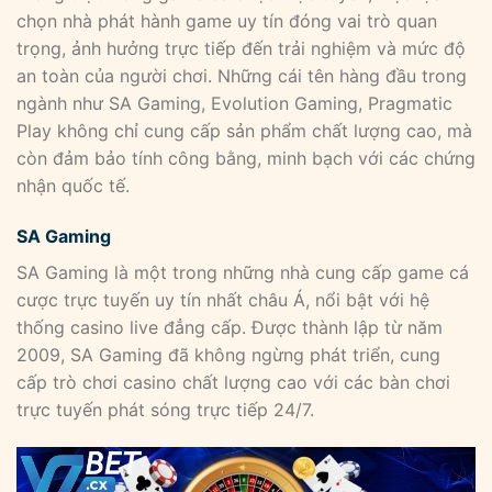
chọn nhà phát hành game uy tín đóng vai trò quan
trọng, ảnh hưởng trực tiếp đến trải nghiệm và mức độ
an toàn của người chơi. Những cái tên hàng đầu trong
ngành như SA Gaming, Evolution Gaming, Pragmatic
Play không chỉ cung cấp sản phẩm chất lượng cao, mà
còn đảm bảo tính công bằng, minh bạch với các chứng
nhận quốc tế.
SA Gaming
SA Gaming là một trong những nhà cung cấp game cá
cược trực tuyến uy tín nhất châu Á, nổi bật với hệ
thống casino live đẳng cấp. Được thành lập từ năm
2009, SA Gaming đã không ngừng phát triển, cung
cấp trò chơi casino chất lượng cao với các bàn chơi
trực tuyến phát sóng trực tiếp 24/7.