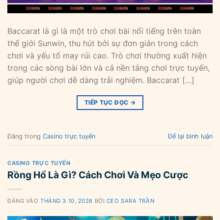
Baccarat là gì là một trò chơi bài nổi tiếng trên toàn
thế giới Sunwin, thu hút bởi sự đơn giản trong cách
chơi và yếu tố may rủi cao. Trò chơi thường xuất hiện
trong các sòng bài lớn và cả nền tảng chơi trực tuyến,
giúp người chơi dễ dàng trải nghiệm. Baccarat […]
TIẾP TỤC ĐỌC
→
Đăng trong
Casino trực tuyến
Để lại bình luận
CASINO TRỰC TUYẾN
Rồng Hổ Là Gì? Cách Chơi Và Mẹo Cược
ĐĂNG VÀO
THÁNG 3 10, 2026
BỞI
CEO SARA TRẦN