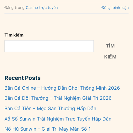
Đăng trong
Casino trực tuyến
Để lại bình luận
Tìm kiếm
TÌM
KIẾM
Recent Posts
Bắn Cá Online – Hướng Dẫn Chơi Thông Minh 2026
Bắn Cá Đổi Thưởng – Trải Nghiệm Giải Trí 2026
Bắn Cá Tiên – Mẹo Săn Thưởng Hấp Dẫn
Xổ Số Sunwin Trải Nghiệm Trực Tuyến Hấp Dẫn
Nổ Hũ Sunwin – Giải Trí May Mắn Số 1