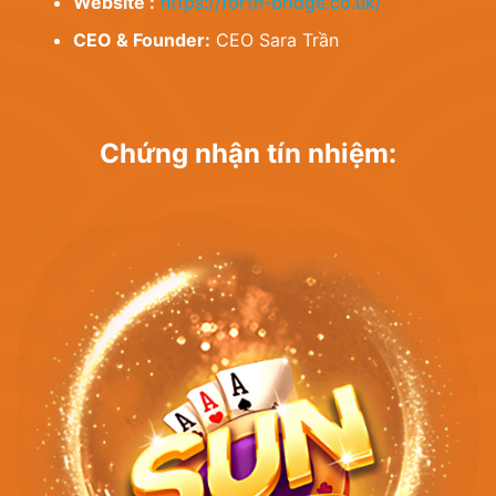
Website :
https://forth-bridge.co.uk/
CEO & Founder:
CEO Sara Trần
Chứng nhận tín nhiệm: