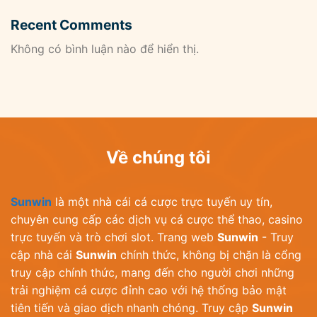
Recent Comments
Không có bình luận nào để hiển thị.
Về chúng tôi
Sunwin
là một nhà cái cá cược trực tuyến uy tín,
chuyên cung cấp các dịch vụ cá cược thể thao, casino
trực tuyến và trò chơi slot. Trang web
Sunwin
- Truy
cập nhà cái
Sunwin
chính thức, không bị chặn là cổng
truy cập chính thức, mang đến cho người chơi những
trải nghiệm cá cược đỉnh cao với hệ thống bảo mật
tiên tiến và giao dịch nhanh chóng. Truy cập
Sunwin