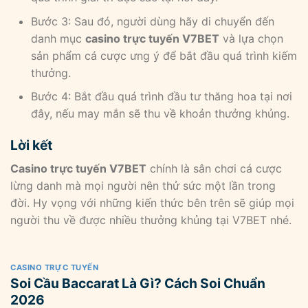
Bước 3: Sau đó, người dùng hãy di chuyển đến
danh mục
casino trực tuyến V7BET
và lựa chọn
sản phẩm cá cược ưng ý để bắt đầu quá trình kiếm
thưởng.
Bước 4: Bắt đầu quá trình đầu tư thăng hoa tại nơi
đây, nếu may mắn sẽ thu về khoản thưởng khủng.
Lời kết
Casino trực tuyến V7BET
chính là sân chơi cá cược
lừng danh mà mọi người nên thử sức một lần trong
đời. Hy vọng với những kiến thức bên trên sẽ giúp mọi
người thu về được nhiều thưởng khủng tại V7BET nhé.
CASINO TRỰC TUYẾN
Soi Cầu Baccarat Là Gì? Cách Soi Chuẩn
2026