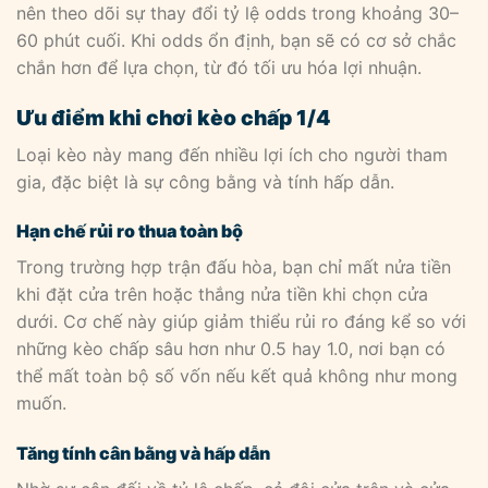
nên theo dõi sự thay đổi tỷ lệ odds trong khoảng 30–
60 phút cuối. Khi odds ổn định, bạn sẽ có cơ sở chắc
chắn hơn để lựa chọn, từ đó tối ưu hóa lợi nhuận.
Ưu điểm khi chơi kèo chấp 1/4
Loại kèo này mang đến nhiều lợi ích cho người tham
gia, đặc biệt là sự công bằng và tính hấp dẫn.
Hạn chế rủi ro thua toàn bộ
Trong trường hợp trận đấu hòa, bạn chỉ mất nửa tiền
khi đặt cửa trên hoặc thắng nửa tiền khi chọn cửa
dưới. Cơ chế này giúp giảm thiểu rủi ro đáng kể so với
những kèo chấp sâu hơn như 0.5 hay 1.0, nơi bạn có
thể mất toàn bộ số vốn nếu kết quả không như mong
muốn.
Tăng tính cân bằng và hấp dẫn