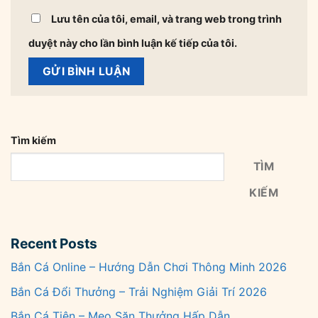
Lưu tên của tôi, email, và trang web trong trình
duyệt này cho lần bình luận kế tiếp của tôi.
Tìm kiếm
TÌM
KIẾM
Recent Posts
Bắn Cá Online – Hướng Dẫn Chơi Thông Minh 2026
Bắn Cá Đổi Thưởng – Trải Nghiệm Giải Trí 2026
Bắn Cá Tiên – Mẹo Săn Thưởng Hấp Dẫn