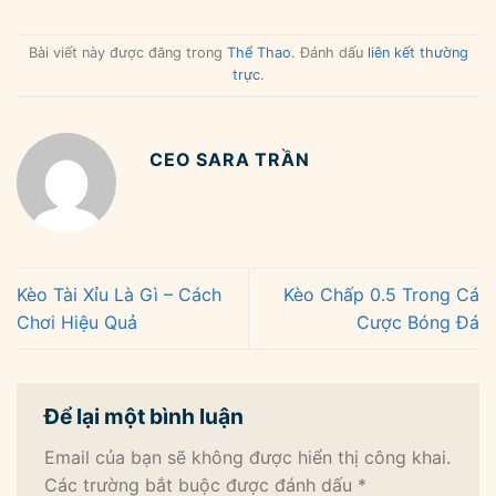
Bài viết này được đăng trong
Thể Thao
. Đánh dấu
liên kết thường
trực
.
CEO SARA TRẦN
Kèo Tài Xỉu Là Gì – Cách
Kèo Chấp 0.5 Trong Cá
Chơi Hiệu Quả
Cược Bóng Đá
Để lại một bình luận
Email của bạn sẽ không được hiển thị công khai.
Các trường bắt buộc được đánh dấu
*