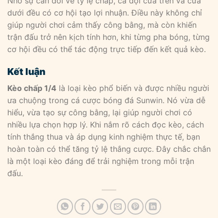
Nhờ sự cân đối về tỷ lệ chấp, cả đội cửa trên và cửa
dưới đều có cơ hội tạo lợi nhuận. Điều này không chỉ
giúp người chơi cảm thấy công bằng, mà còn khiến
trận đấu trở nên kịch tính hơn, khi từng pha bóng, từng
cơ hội đều có thể tác động trực tiếp đến kết quả kèo.
Kết luận
Kèo chấp 1/4
là loại kèo phổ biến và được nhiều người
ưa chuộng trong cá cược bóng đá Sunwin. Nó vừa dễ
hiểu, vừa tạo sự công bằng, lại giúp người chơi có
nhiều lựa chọn hợp lý. Khi nắm rõ cách đọc kèo, cách
tính thắng thua và áp dụng kinh nghiệm thực tế, bạn
hoàn toàn có thể tăng tỷ lệ thắng cược. Đây chắc chắn
là một loại kèo đáng để trải nghiệm trong mỗi trận
đấu.