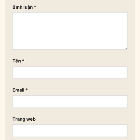
Bình luận
*
Tên
*
Email
*
Trang web