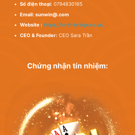
Số điện thoại:
0794830165
Email:
sunwin@.com
Website :
https://forth-bridge.co.uk/
CEO & Founder:
CEO Sara Trần
Chứng nhận tín nhiệm: